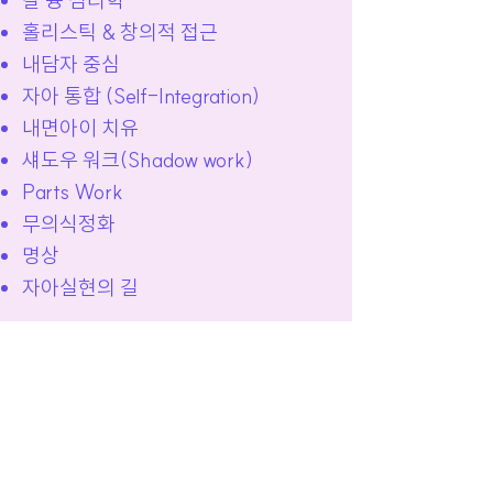
칼 융 심리학
홀리스틱 & 창의적 접근
내담자 중심
자아 통합 (Self-Integration)
내면아이 치유
섀도우 워크(Shadow work)
Parts Work
무의식정화
​명상
자아실현의 길
​엘사
지우는 어두운 밤을 항해하는 내면의 여정에서 부드
럽고 자비로운 동반자였습니다. 그녀는 차분하고 안
정적이었으며, 우리가 어둠 속에서 촛불을 들고 있을
때, 제가 내면의 풍경을 탐험하며 본 것들을 반영해주
었습니다.
미지의 세계에 대한 그녀의 편안함, 용기, 경험 덕분