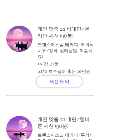
개인 맞춤 1:1 비대면/온
라인 세션 (90분)
트랜스퍼스널 테라피 (무의식
치유/정화, 심리상담, 미술치
료)
1시간 30분
$130
$130 호주달러 혹은 10만원
호
주
세션 에약
달
러
혹
은
10
만
원
개인 맞춤 1:1 대면/멜버
른 세션 (90분)
트랜스퍼스널 테라피 (무의식