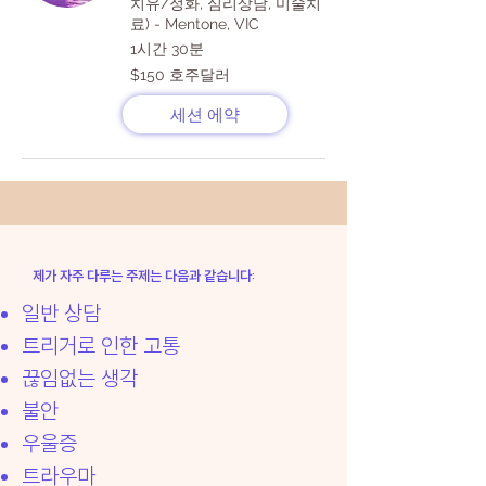
치유/정화, 심리상담, 미술치
료) - Mentone, VIC
1시간 30분
$150
$150 호주달러
호
주
세션 에약
달
러
제가 자주 다루는 주제는 다음과 같습니다:
일반 상담
트리거로 인한 고통
끊임없는 생각
불안
우울증
트라우마